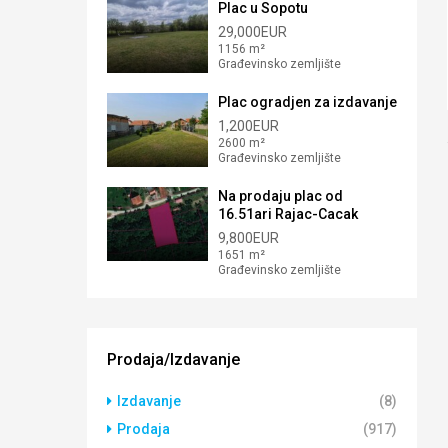
Plac u Sopotu
29,000EUR
1156 m²
Građevinsko zemljište
Plac ogradjen za izdavanje
1,200EUR
2600 m²
Građevinsko zemljište
Na prodaju plac od
16.51ari Rajac-Cacak
9,800EUR
1651 m²
Građevinsko zemljište
Prodaja/Izdavanje
Izdavanje
(8)
Prodaja
(917)