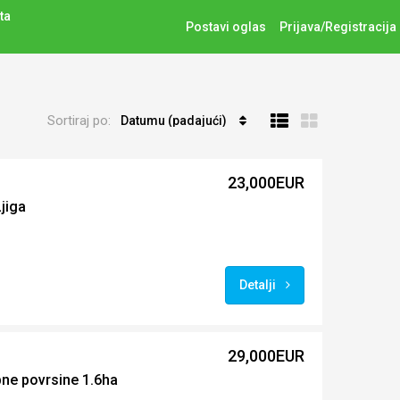
ta
Postavi oglas
Prijava/Registracija
Sortiraj po:
Datumu (padajući)
23,000EUR
jiga
Detalji
29,000EUR
ne povrsine 1.6ha