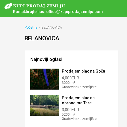
Kontaktirajte nas:
office@kupiprodajzemlju.com
Početna
BELANOVICA
BELANOVICA
Najnoviji oglasi
Prodajem plac na Goču
4,000EUR
3000 m²
Građevinsko zemljište
Prodajem plac na
obroncima Tare
3,000EUR
5200 m²
Građevinsko zemljište