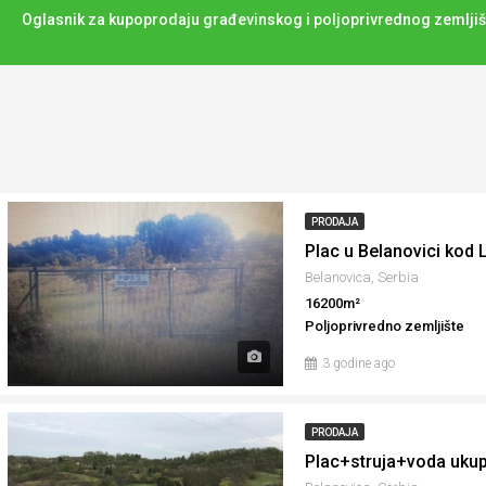
Oglasnik za kupoprodaju građevinskog i poljoprivrednog zemljiš
PRODAJA
Plac u Belanovici kod L
Belanovica, Serbia
16200m²
Poljoprivredno zemljište
3 godine ago
PRODAJA
Plac+struja+voda ukup