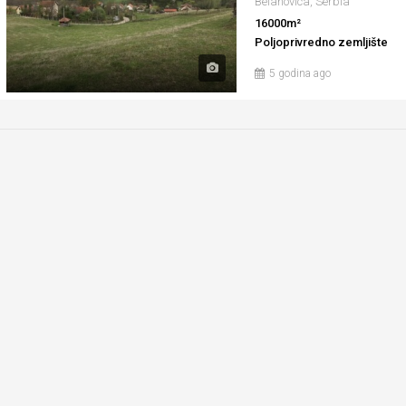
Belanovica, Serbia
16000m²
Poljoprivredno zemljište
5 godina ago