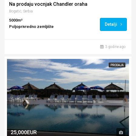
Na prodaju vocnjak Chandler oraha
Bogatić, Serbia
5000m²
Detalji
Poljoprivredno zemljište
3 godine ago
PRODAJA
25,000EUR