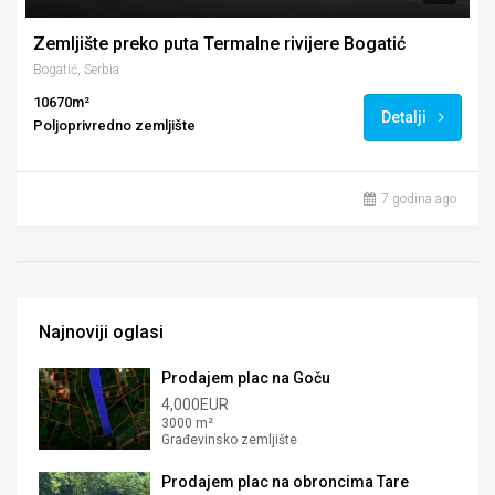
Zemljište preko puta Termalne rivijere Bogatić
Bogatić, Serbia
10670m²
Detalji
Poljoprivredno zemljište
7 godina ago
Najnoviji oglasi
Prodajem plac na Goču
4,000EUR
3000 m²
Građevinsko zemljište
Prodajem plac na obroncima Tare