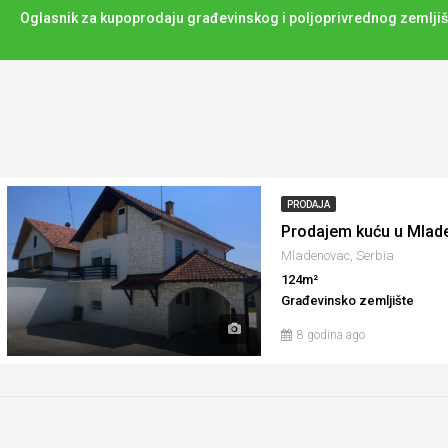
Oglasnik za kupoprodaju građevinskog i poljoprivrednog zemljiš
PRODAJA
Prodajem kuću u Mlad
Mladenovac, Serbia
124m²
Građevinsko zemljište
8 godina ago