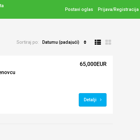
ta
Postavi oglas
Prijava/Registracija
Sortiraj po:
Datumu (padajući)
65,000EUR
enovcu
Detalji