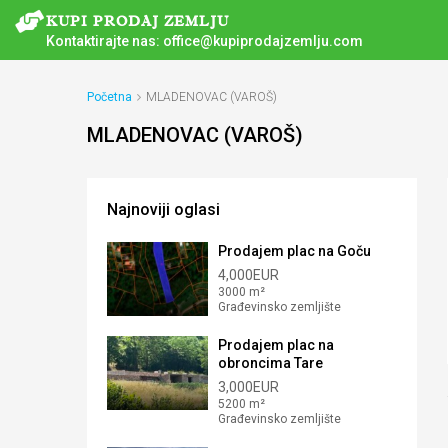
Kontaktirajte nas:
office@kupiprodajzemlju.com
Početna
MLADENOVAC (VAROŠ)
MLADENOVAC (VAROŠ)
Najnoviji oglasi
Prodajem plac na Goču
4,000EUR
3000 m²
Građevinsko zemljište
Prodajem plac na
obroncima Tare
3,000EUR
5200 m²
Građevinsko zemljište