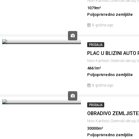
Novi Karlovci Sremski оkrug 
1079m²
Poljoprivredno zemljište
8 godina ago
PRODAJA
PLAC U BLIZINI AUTO
Novi Karlovci Sremski оkrug 
4661m²
Poljoprivredno zemljište
8 godina ago
PRODAJA
OBRADIVO ZEMLJISTE
Novi Karlovci Sremski оkrug 
30000m²
Poljoprivredno zemljište