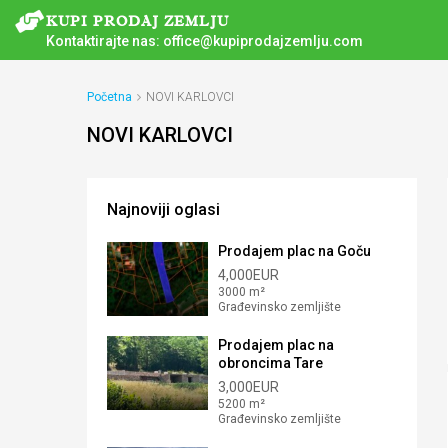
Kontaktirajte nas:
office@kupiprodajzemlju.com
Početna
NOVI KARLOVCI
NOVI KARLOVCI
Najnoviji oglasi
Prodajem plac na Goču
4,000EUR
3000 m²
Građevinsko zemljište
Prodajem plac na
obroncima Tare
3,000EUR
5200 m²
Građevinsko zemljište