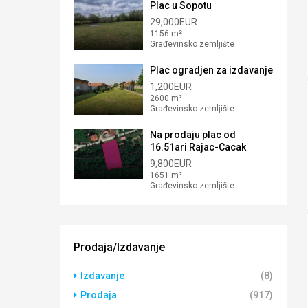
Plac u Sopotu
29,000EUR
1156 m²
Građevinsko zemljište
Plac ogradjen za izdavanje
1,200EUR
2600 m²
Građevinsko zemljište
Na prodaju plac od
16.51ari Rajac-Cacak
9,800EUR
1651 m²
Građevinsko zemljište
Prodaja/Izdavanje
Izdavanje
(8)
Prodaja
(917)