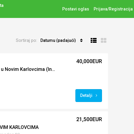
ta
Postavi oglas
Prijava/Registracija
Sortiraj po:
Datumu (padajući)
40,000EUR
gradjevinsko zemljiste u Novim Karlovcima (Indjija) DOGOVOR
Detalji
21,500EUR
VIM KARLOVCIMA