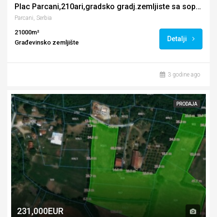
Plac Parcani,210ari,gradsko gradj.zemljiste sa sopstvenim izvorom
Parcani, Serbia
21000m²
Detalji
Građevinsko zemljište
3 godine ago
PRODAJA
231,000EUR