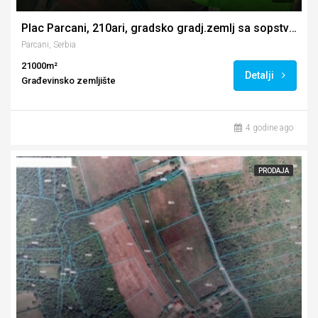
Plac Parcani, 210ari, gradsko gradj.zemlj sa sopstvenim izvorom
Parcani, Serbia
21000m²
Detalji
Građevinsko zemljište
4 godine ago
PRODAJA