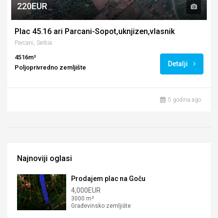
220EUR
Plac 45.16 ari Parcani-Sopot,uknjizen,vlasnik
Parcani, Serbia
4516m²
Detalji
Poljoprivredno zemljište
5 godina ago
Najnoviji oglasi
Prodajem plac na Goču
4,000EUR
3000 m²
Građevinsko zemljište