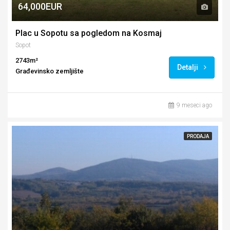
64,000EUR
Plac u Sopotu sa pogledom na Kosmaj
Sopot
2743m²
Detalji
Građevinsko zemljište
9 meseci ago
PRODAJA