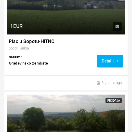
1EUR
Plac u Sopotu-HITNO
Sopot, Serbia
9600m²
Detalji
Građevinsko zemljište
5 godina ago
PRODAJA