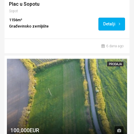
Plac u Sopotu
Sopot
1156m²
Detalji
Građevinsko zemljište
6 dana ago
PRODAJA
100,000EUR