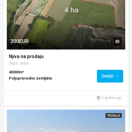
300EUR
Njiva na prodaju
Sopot, Serbia
40000m²
Detalji
Poljoprivredno zemljište
5 godina ago
PRODAJA