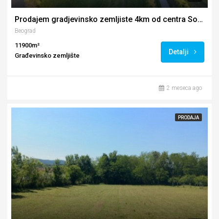
Prodajem gradjevinsko zemljiste 4km od centra Sopota
Beograd
11900m²
Detalji
Građevinsko zemljište
2 meseca ago
PRODAJA