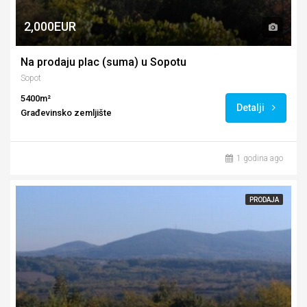
2,000EUR
Na prodaju plac (suma) u Sopotu
Sopot
5400m²
Detalji
Građevinsko zemljište
1 godina ago
PRODAJA