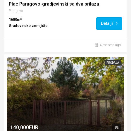
Plac Paragovo-gradjevinski sa dva prilaza
Paragovo
1680m²
Detalji
Građevinsko zemljište
4 meseca ago
PRODAJA
140,000EUR