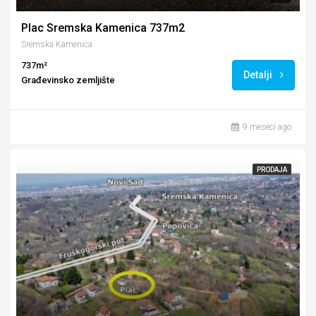
Plac Sremska Kamenica 737m2
Sremska Kamenica
737m²
Detalji
Građevinsko zemljište
9 meseci ago
PRODAJA