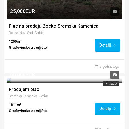
25,000EUR
Plac na prodaju Bocke-Sremska Kamenica
Bocke, Novi Sad, Serbia
1200m²
Detalji
Građevinsko zemljište
6 godina ago
60,000EUR
PRODAJA
Prodajem plac
Sremska Kamenica, Serbia
1811m²
Detalji
Građevinsko zemljište