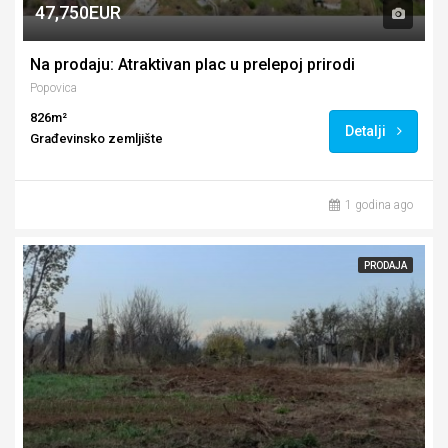
47,750EUR
Na prodaju: Atraktivan plac u prelepoj prirodi
Popovica
826m²
Detalji
Građevinsko zemljište
1 godina ago
PRODAJA