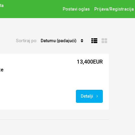
ta
Postavi oglas
Prijava/Registracija
Sortiraj po:
Datumu (padajući)
13,400EUR
te
Detalji