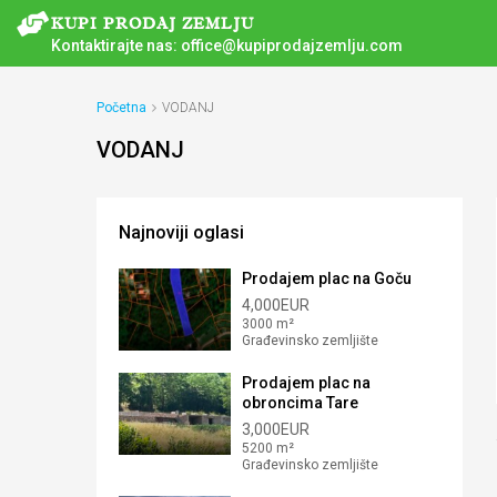
Kontaktirajte nas:
office@kupiprodajzemlju.com
Početna
VODANJ
VODANJ
Najnoviji oglasi
Prodajem plac na Goču
4,000EUR
3000 m²
Građevinsko zemljište
Prodajem plac na
obroncima Tare
3,000EUR
5200 m²
Građevinsko zemljište