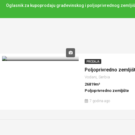
Oglasnik za kupoprodaju građevinskog i poljoprivrednog zemljiš
PRODAJA
Poljoprivredno zemljiš
Vodanj, Serbia
26819m²
Poljoprivredno zemljište
7 godina ago