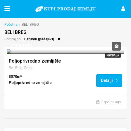
Početna
BELI BREG
BELI BREG
Datumu (padajući)
Sortiraj po:
2,200EUR
PRODAJA
Poljoprivredno zemljište
Beli Breg, Serbia
3070m²
Detalji
Poljoprivredno zemljište
7 godina ago