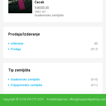
Cacak
9,800EUR
1651 m²
Građevinsko zemljište
Prodaja/Izdavanje
Izdavanje
(8)
Prodaja
(917)
Tip zemljišta
Građevinsko zemljište
(514)
Poljoprivredno zemljište
(411)
Copyright © 2018 IPS-CTC DOO
Kontaktirajte nas:
office@kupiprodajzemlju.com