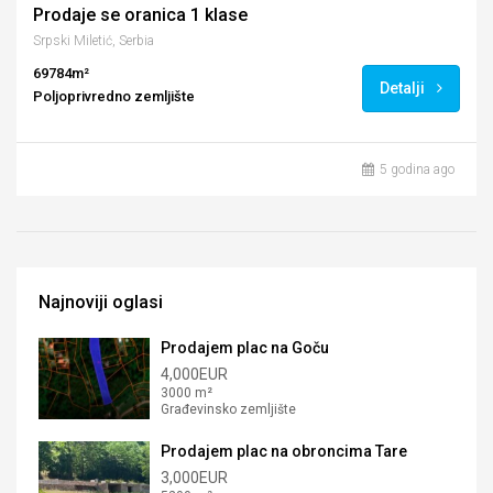
Prodaje se oranica 1 klase
Srpski Miletić, Serbia
69784m²
Detalji
Poljoprivredno zemljište
5 godina ago
Najnoviji oglasi
Prodajem plac na Goču
4,000EUR
3000 m²
Građevinsko zemljište
Prodajem plac na obroncima Tare
3,000EUR