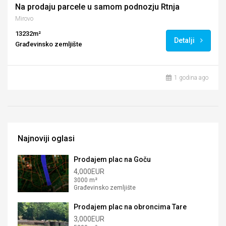
Na prodaju parcele u samom podnozju Rtnja
Mirovo
13232m²
Detalji
Građevinsko zemljište
1 godina ago
Najnoviji oglasi
Prodajem plac na Goču
4,000EUR
3000 m²
Građevinsko zemljište
Prodajem plac na obroncima Tare
3,000EUR