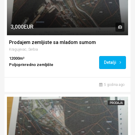
3,000EUR
Prodajem zemljiste sa mladom sumom
Kragujevac, Serbia
12000m²
Detalji
Poljoprivredno zemljište
5 godina ago
PRODAJA