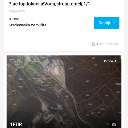
Plac top lokacija!Voda,struja,temelj,1/1
Kragujevac
810m²
Detalji
Građevinsko zemljište
4 sedmice ago
PRODAJA
1EUR