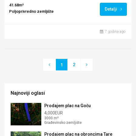
41.68m²
Detalji
Poljoprivredno zemljište
7 godina ago
2
1
Najnoviji oglasi
Prodajem plac na Goču
4,000EUR
3000 m²
Građevinsko zemljište
Prodajem plac na obroncima Tare