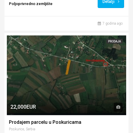
Detalji
Poljoprivredno zemljište
7 godina ago
PRODAJA
22,000EUR
Prodajem parcelu u Poskuricama
Poskurice, Serbia