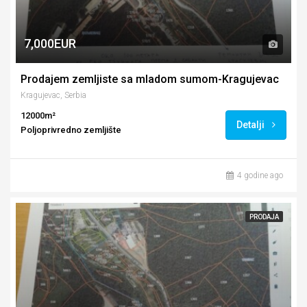
7,000EUR
Prodajem zemljiste sa mladom sumom-Kragujevac
Kragujevac, Serbia
12000m²
Detalji
Poljoprivredno zemljište
4 godine ago
PRODAJA