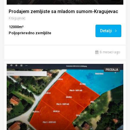
Prodajem zemljiste sa mladom sumom-Kragujevac
Kragujevac
12000m²
Detalji
Poljoprivredno zemljište
8 meseci ago
PRODAJA