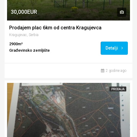
30,000EUR
Prodajem plac 6km od centra Kragujevca
Kragujevac, Serbia
2900m²
Detalji
Građevinsko zemljište
2 godine ago
PRODAJA