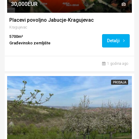
30,000EUR
Placevi povoljno Jabucje-Kragujevac
Kragujevac
5700m²
Detalji
Građevinsko zemljište
1 godina ago
PRODAJA