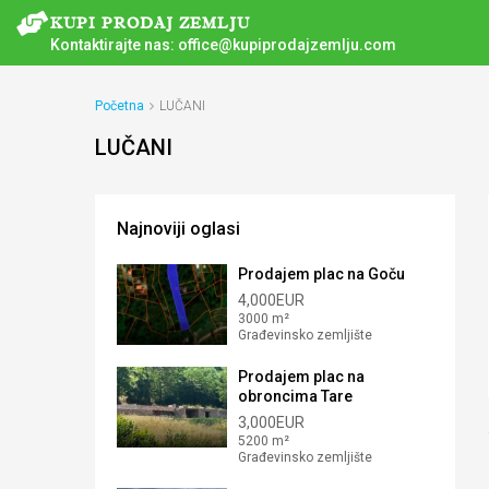
Kontaktirajte nas:
office@kupiprodajzemlju.com
Početna
LUČANI
LUČANI
Najnoviji oglasi
Prodajem plac na Goču
4,000EUR
3000 m²
Građevinsko zemljište
Prodajem plac na
obroncima Tare
3,000EUR
5200 m²
Građevinsko zemljište