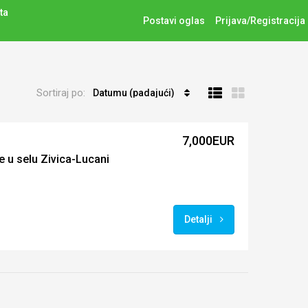
ta
Postavi oglas
Prijava/Registracija
Sortiraj po:
Datumu (padajući)
7,000EUR
 u selu Zivica-Lucani
Detalji