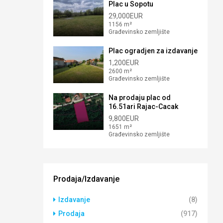
Plac u Sopotu
29,000EUR
1156 m²
Građevinsko zemljište
Plac ogradjen za izdavanje
1,200EUR
2600 m²
Građevinsko zemljište
Na prodaju plac od
16.51ari Rajac-Cacak
9,800EUR
1651 m²
Građevinsko zemljište
Prodaja/Izdavanje
Izdavanje
(8)
Prodaja
(917)