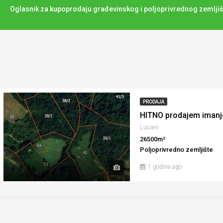
Oglasnik za kupoprodaju građevinskog i poljoprivrednog zemljiš
PRODAJA
HITNO prodajem imanje
Lucani
26500m²
Poljoprivredno zemljište
1 godina ago