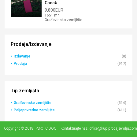
Cacak
9,800EUR
1651 m²
Građevinsko zemljište
Prodaja/Izdavanje
Izdavanje
(8)
Prodaja
(917)
Tip zemljišta
Građevinsko zemljište
(514)
Poljoprivredno zemljište
(411)
Copyright © 2018 IPS-CTC DOO
Kontaktirajte nas:
office@kupiprodajzemlju.com