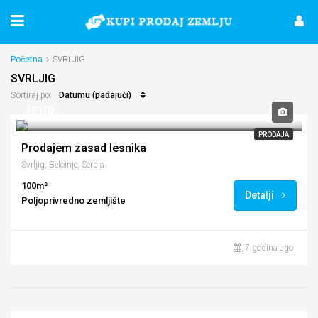
Početna
SVRLJIG
SVRLJIG
Datumu (padajući)
Sortiraj po:
1EUR
PRODAJA
Prodajem zasad lesnika
Svrljig, Beloinje, Serbia
100m²
Detalji
Poljoprivredno zemljište
7 godina ago