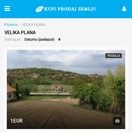
Početna
VELIKA PLANA
VELIKA PLANA
Datumu (padajući)
Sortiraj po:
PRODAJA
1EUR