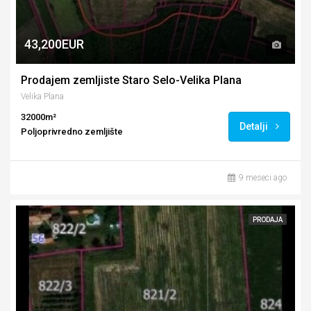
43,200EUR
Prodajem zemljiste Staro Selo-Velika Plana
Velika Plana
32000m²
Detalji
Poljoprivredno zemljište
9 meseci ago
PRODAJA