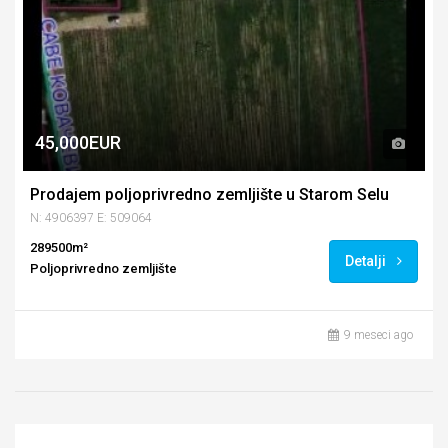
45,000EUR
Prodajem poljoprivredno zemljište u Starom Selu
N: 4906397 E: 509064
289500m²
Detalji
Poljoprivredno zemljište
9 meseci ago