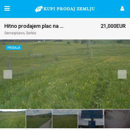
Hitno prodajem plac na Zlatiboru-Semegnjevo
21,000EUR
Semegnjevo, Serbia
PRODAJA