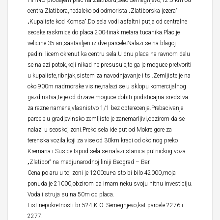
HITNO prodajem plac na Zlatiboru,selo Semegnjevo,12.5 km od
centra Zlatibora,nedaleko od odmorista „Zlatiborska jezera“i
„Kupaliste kod Komsa“.Do sela vodi asfaltni put,a od centralne
seoske raskrnice do placa 200-tinak metara tucanika.Plac je
velicine 35 ari,sastavljen iz dve parcele.Nalazi se na blagoj
padini licem okrenut ka centru sela.U dnu placa na ravnom delu
se nalazi potok,koji nikad ne presusuje,te ga je moguce pretvoriti
u kupaliste,ribnjak,sistem za navodnjavanje i tsl.Zemljiste je na
oko 900m nadmorske visine,nalazi se u sklopu komercijalnog
gazdinstva,te je od drzave moguce dobiti podsticajna sredstva
za razne namene,vlasnistvo 1/1 bez opterecenja.Prebacivanje
parcele u gradjevinsko zemljiste je zanemarljivi,obzirom da se
nalazi u seoskoj zoni.Preko sela ide put od Mokre gore za
terenska vozila,koji za vise od 30km kraci od okolnog preko
Kremana i Susice.Ispod sela se nalazi stanica putnickog voza
„Zlatibor“ na medjunarodnoj liniji Beograd – Bar.
Cena po aru u toj zoni je 1200eur-a sto bi bilo 42000,moja
ponuda je 21000,obzirom da imam neku svoju hitnu investiciju.
Voda i struja su na 50m od placa.
List nepokretnosti br:524,K.O.:Semegnjevo,kat.parcele 2276 i
2277.