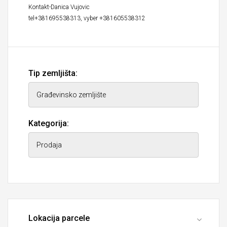
Kontakt-Danica Vujovic
tel+381695538313, vyber +381605538312
Tip zemljišta:
Kategorija:
Lokacija parcele