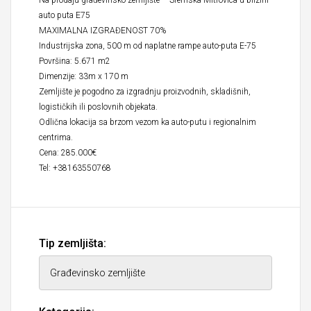
Na prodaju građevinsko zemljište – Sremska Mitrovica u blizini
auto puta E75
MAXIMALNA IZGRAĐENOST 70%
Industrijska zona, 500 m od naplatne rampe auto-puta E-75
Površina: 5.671 m2
Dimenzije: 33m x 170 m
Zemljište je pogodno za izgradnju proizvodnih, skladišnih,
logističkih ili poslovnih objekata.
Odlična lokacija sa brzom vezom ka auto-putu i regionalnim
centrima.
Cena: 285.000€
Tel: +38163550768
Tip zemljišta: