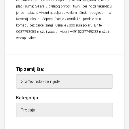
Na samo 2,5km od centra Sopota 35km od Beograda nalazi se
plac (šuma) 54 ara u prelepoj prirodi i tišini idealno za vikendicu
jer se i nalazi u vikend naselju sa velikim i širokim pogledom na
Kosmaj i okolinu Sopota. Plac je vlasnik 1/1 prodaje se u
komadu bez parcelisanja. Cena je 2000 eura po aru. Br. tel.
0637793085 može i wacap i viber i +4915237749233 može i
wacap i viber.
Tip zemljišta:
Kategorija: