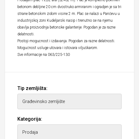
Prodajem plac 19,82 ara (32×62 m). Plac je kompletno pokriven
betonom debljine 20 cm dvostruko armiranim i ogradjen je sa tri
strane betonskim zidom visine 2 m. Plac se nalazi u Pančevu u
industrijskoj zoni Kudeljarski nasip i trenutno se na njemu
obavlja proizvodnja betonske galanterije. Pogodan je za razne
delatnosti.
Postoji mogucnost i izdavanja. Pogodan za razne delatnosti.
Mogućnost usluge utovara i istovara viljuškarom.
Sve informacije na 063/225-130
Tip zemljišta:
Kategorija: