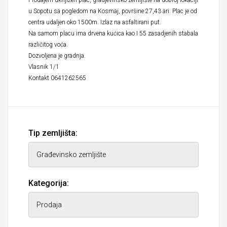
Prodajem uknjižen plac, gradjevinsko zemljiste na dobroj lokaciji
u Sopotu sa pogledom na Kosmaj, površine 27,43 ari. Plac je od
centra udaljen oko 1500m. Izlaz na asfaltirani put.
Na samom placu ima drvena kućica kao I 55 zasadjenih stabala
različitog voća.
Dozvoljena je gradnja.
Vlasnik 1/1
Kontakt 0641262565
Tip zemljišta:
Kategorija: