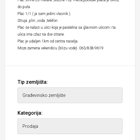
Plac sirine 28 metara ,duzine 102 metra,pocetak placa je skroz
do puta.
Plac 1/1 ( ja sam jedini vlasnik ).
Struja ,plin ,voda ,telefon.
Plac se nalazi u ulici koja je paralelna sa glavnom ulicom i ta
ulica ima izlaz na dve strane.
Plac je udaljen 1km od centra naselja.
Moze zamena vekendicu (blizu vode). 063/838-9619
Tip zemljišta:
Kategorija: