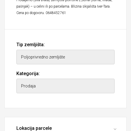
Prodajemo (dva brata) zemljište površine 2,88ha (šuma, livada,
pašnjak) – u celini ili po parcelama. Blizina skijališta Iver-Tara.
Cena po dogovoru. 0648452761
Tip zemljišta:
Kategorija:
Lokacija parcele