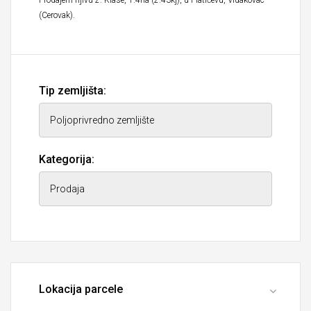
Prodajem njivu 2. Klase, 1.4ha (2.43kj), u Platičevu, Vidakovac
(Cerovak).
Tip zemljišta:
Kategorija:
Lokacija parcele