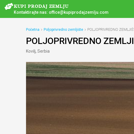
Kontaktirajte nas:
office@kupiprodajzemlju.com
Početna
Poljoprivredno zemljište
POLJOPRIVREDNO ZEMLJIŠT
POLJOPRIVREDNO ZEMLJI
Kovilj, Serbia