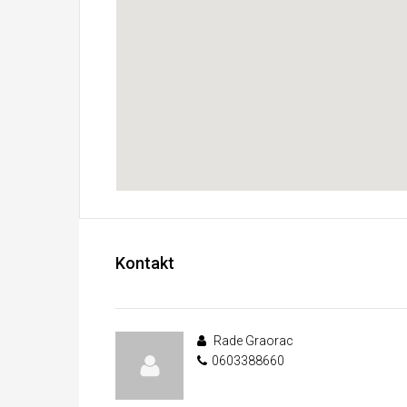
Kontakt
Rade Graorac
0603388660