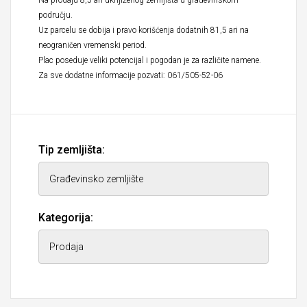
Na prodaju 8,5 ari uknjiženog zemljišta u građevinskom
području.
Uz parcelu se dobija i pravo korišćenja dodatnih 81,5 ari na
neograničen vremenski period.
Plac poseduje veliki potencijal i pogodan je za različite namene.
Za sve dodatne informacije pozvati: 061/505-52-06
Tip zemljišta:
Kategorija: