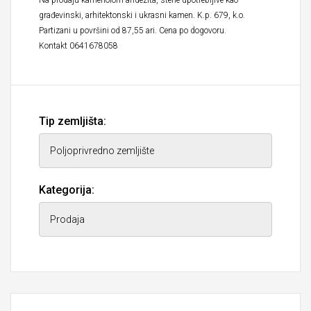
Na prodaju kamenolom andezita, stene upotrebljive kao
građevinski, arhitektonski i ukrasni kamen. K.p. 679, k.o.
Partizani u površini od 87,55 ari. Cena po dogovoru.
Kontakt 0641678058
Tip zemljišta:
Kategorija: