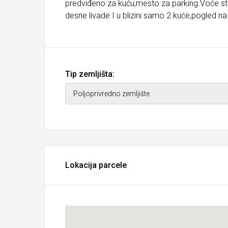
predviđeno za kuću,mesto za parking.Voće sta
desne livade I u blizini samo 2 kuće,pogled
Tip zemljišta:
Lokacija parcele