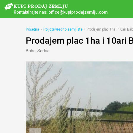
Kontaktirajte nas:
office@kupiprodajzemlju.com
Početna
Poljoprivredno zemljište
Prodajem plac 1ha i 10ari Ba
Prodajem plac 1ha i 10ari
Babe, Serbia