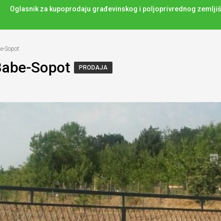
Oglasnik za kupoprodaju građevinskog i poljoprivrednog zemljiš
be-Sopot
 Babe-Sopot
PRODAJA