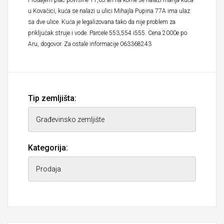
Prodajem plac površine 11,65 ari na kome se nalazi manja kuća
u Kovačici, kuća se nalazi u ulici Mihajla Pupina 77A ima ulaz
sa dve ulice. Kuća je legalizovana tako da nije problem za
priključak struje i vode. Parcele 553,554 i555. Cena 2000e po
Aru, dogovor. Za ostale informacije 063368243
Tip zemljišta:
Kategorija: