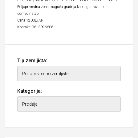
Prodajem plac u Vraniću broj parcele 2388/1- 50ari za prodaju.
Poljoprivredna zona,moguća gradnja kao registrovano
domacinstvo.
Cena 1200E/AR.
Kontakt: 0613096606
Tip zemljišta:
Kategorija: