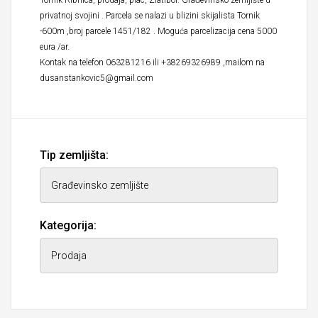
Tornik-Ribnica, prodaja, plac, Zlatibor. Građevinsko zemljište u
privatnoj svojini . Parcela se nalazi u blizini skijalista Tornik
-600m ,broj parcele 1451/182 . Moguća parcelizacija cena 5000
eura /ar.
Kontak na telefon 063281216 ili +38269326989 ,mailom na
dusanstankovic5@gmail.com
Tip zemljišta:
Kategorija: