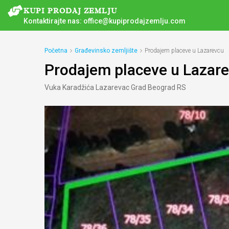
Kontaktirajte nas:
office@kupiprodajzemlju.com
Početna
Građevinsko zemljište
Prodajem placeve u Lazarevcu
Prodajem placeve u Lazar
Vuka Karadžića Lazarevac Grad Beograd RS