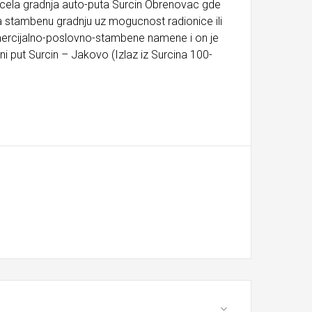
 pocela gradnja auto-puta Surcin Obrenovac gde
za stambenu gradnju uz mogucnost radionice ili
mercijalno-poslovno-stambene namene i on je
ni put Surcin – Jakovo (Izlaz iz Surcina 100-