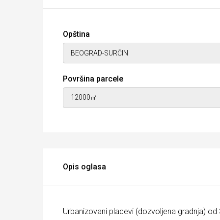
Opština
Površina parcele
Opis oglasa
Urbanizovani placevi (dozvoljena gradnja) od 30