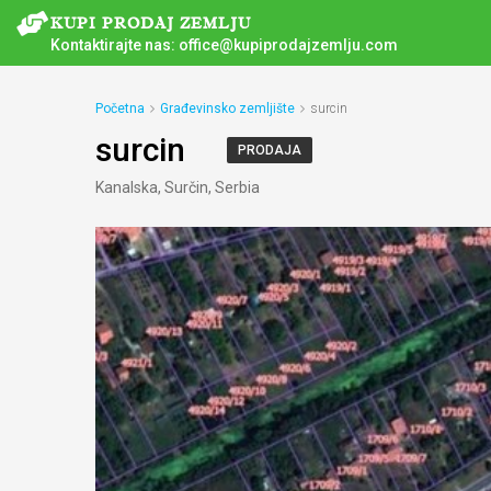
Kontaktirajte nas:
office@kupiprodajzemlju.com
Početna
Građevinsko zemljište
surcin
surcin
PRODAJA
Kanalska, Surčin, Serbia