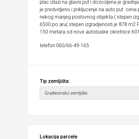
plac izlazi na glavni put i dozvoljena je grad
je predvidjeno i prikljucenje na auto put. ce
nekog manjeg poslovnog objekta ( stepen izg
6500 po aru( stepen izgradjenosti je 878 m2 P+
150 metara od nove autobuske okretnice 601
telefon 060/66-49-165
Tip zemljišta:
Lokacija parcele