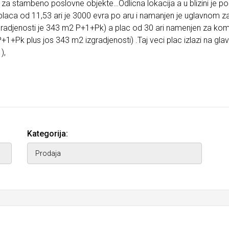
nja za stambeno poslovne objekte…Odlicna lokacija a u blizini je
na placa od 11,53 ari je 3000 evra po aru i namanjen je uglavnom 
radjenosti je 343 m2 P+1+Pk) a plac od 30 ari namenjen za ko
1+Pk plus jos 343 m2 izgradjenosti) .Taj veci plac izlazi na glav
),
Kategorija: