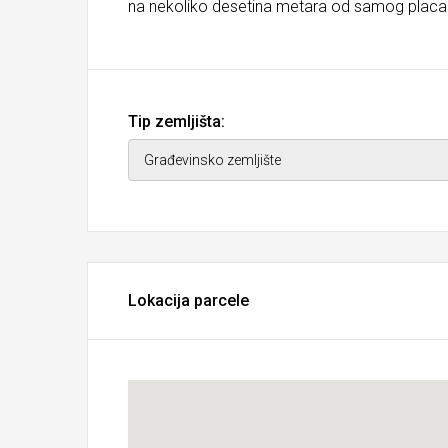
na nekoliko desetina metara od samog placa
Tip zemljišta:
Lokacija parcele