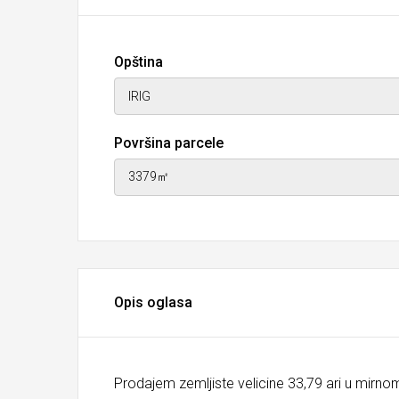
Opština
Površina parcele
Opis oglasa
Prodajem zemljiste velicine 33,79 ari u mirnom