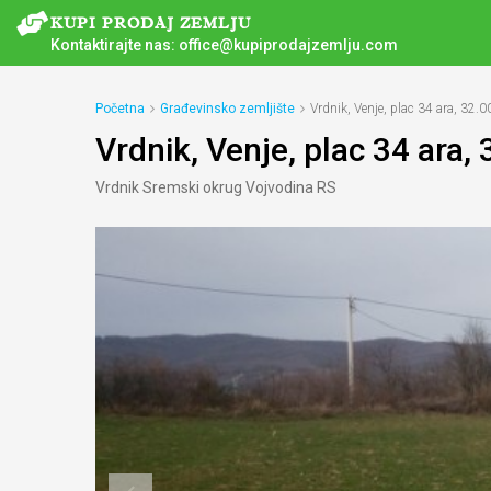
Kontaktirajte nas:
office@kupiprodajzemlju.com
Početna
Građevinsko zemljište
Vrdnik, Venje, plac 34 ara, 32.0
Vrdnik, Venje, plac 34 ara,
Vrdnik Sremski оkrug Vojvodina RS