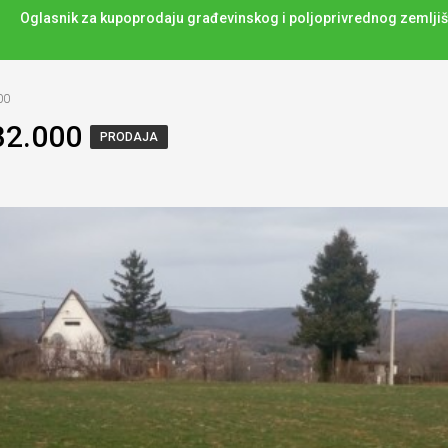
Oglasnik za kupoprodaju građevinskog i poljoprivrednog zemljiš
00
 32.000
PRODAJA